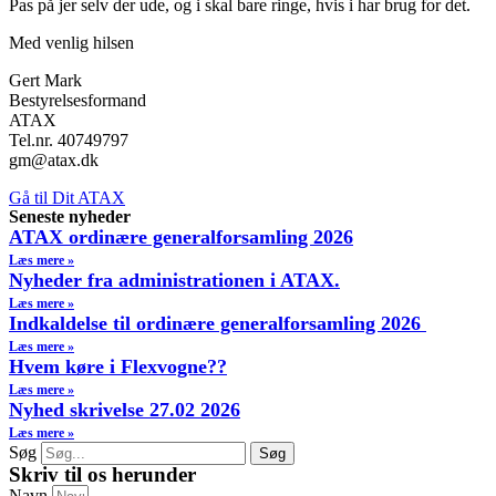
Pas på jer selv der ude, og i skal bare ringe, hvis i har brug for det.
Med venlig hilsen
Gert Mark
Bestyrelsesformand
ATAX
Tel.nr. 40749797
gm@atax.dk
Gå til Dit ATAX
Seneste nyheder
ATAX ordinære generalforsamling 2026
Læs mere »
Nyheder fra administrationen i ATAX.
Læs mere »
Indkaldelse til ordinære generalforsamling 2026
Læs mere »
Hvem køre i Flexvogne??
Læs mere »
Nyhed skrivelse 27.02 2026
Læs mere »
Søg
Søg
Skriv til os herunder
Navn