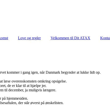
komst
Love og regler
Velkommen til Dit ATAX
Konta
rvet kommer i gang igen, når Danmark begynder at lukke lidt op.
il at læse overenskomsten omkring opsigelse.
et, de er klar til at hjælpe jer.
em til december, ja muligvis længere.
her på hjemmesiden.
sesaftalen, der står øverst på ønskelisten.