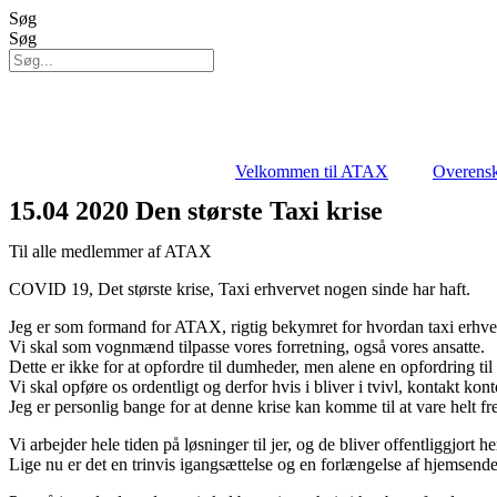
Videre
Søg
til
Søg
indhold
Velkommen til ATAX
Overens
15.04 2020 Den største Taxi krise
Til alle medlemmer af ATAX
COVID 19, Det største krise, Taxi erhvervet nogen sinde har haft.
Jeg er som formand for ATAX, rigtig bekymret for hvordan taxi erhve
Vi skal som vognmænd tilpasse vores forretning, også vores ansatte.
Dette er ikke for at opfordre til dumheder, men alene en opfordring t
Vi skal opføre os ordentligt og derfor hvis i bliver i tvivl, kontakt kontor
Jeg er personlig bange for at denne krise kan komme til at vare helt fr
Vi arbejder hele tiden på løsninger til jer, og de bliver offentliggjort 
Lige nu er det en trinvis igangsættelse og en forlængelse af hjemsendel