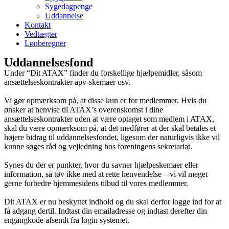
Sygedagpenge
Uddannelse
Kontakt
Vedtægter
Lønberegner
Uddannelsesfond
Under “Dit ATAX” finder du forskellige hjælpemidler, såsom
ansættelseskontrakter apv-skemaer osv.
Vi gør opmærksom på, at disse kun er for medlemmer. Hvis du
ønsker at henvise til ATAX’s overenskomst i dine
ansættelseskontrakter uden at være optaget som medlem i ATAX,
skal du være opmærksom på, at det medfører at der skal betales et
højere bidrag til uddannelsesfondet, ligesom der naturligvis ikke vil
kunne søges råd og vejledning hos foreningens sekretariat.
Synes du der er punkter, hvor du savner hjælpeskemaer eller
information, så tøv ikke med at rette henvendelse – vi vil meget
gerne forbedre hjemmesidens tilbud til vores medlemmer.
Dit ATAX er nu beskyttet indhold og du skal derfor logge ind for at
få adgang dertil. Indtast din emailadresse og indtast derefter din
engangkode afsendt fra login systemet.