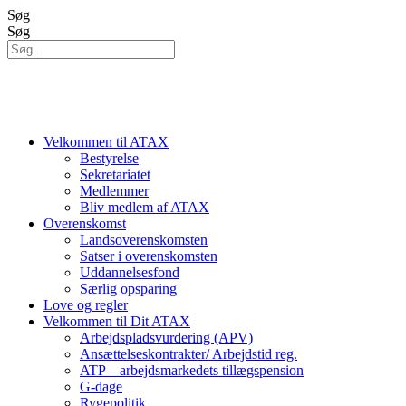
Videre
Søg
til
Søg
indhold
Velkommen til ATAX
Bestyrelse
Sekretariatet
Medlemmer
Bliv medlem af ATAX
Overenskomst
Landsoverenskomsten
Satser i overenskomsten
Uddannelsesfond
Særlig opsparing
Love og regler
Velkommen til Dit ATAX
Arbejdspladsvurdering (APV)
Ansættelseskontrakter/ Arbejdstid reg.
ATP – arbejdsmarkedets tillægspension
G-dage
Rygepolitik