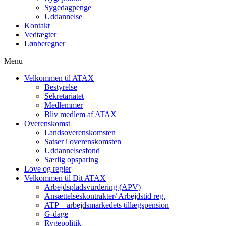
Sygedagpenge
Uddannelse
Kontakt
Vedtægter
Lønberegner
Menu
Velkommen til ATAX
Bestyrelse
Sekretariatet
Medlemmer
Bliv medlem af ATAX
Overenskomst
Landsoverenskomsten
Satser i overenskomsten
Uddannelsesfond
Særlig opsparing
Love og regler
Velkommen til Dit ATAX
Arbejdspladsvurdering (APV)
Ansættelseskontrakter/ Arbejdstid reg.
ATP – arbejdsmarkedets tillægspension
G-dage
Rygepolitik