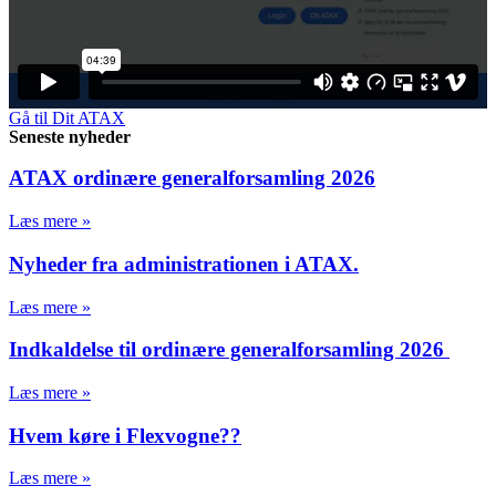
Gå til Dit ATAX
Seneste nyheder
ATAX ordinære generalforsamling 2026
Læs mere »
Nyheder fra administrationen i ATAX.
Læs mere »
Indkaldelse til ordinære generalforsamling 2026
Læs mere »
Hvem køre i Flexvogne??
Læs mere »