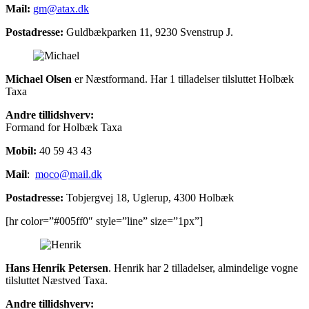
Mail:
gm@atax.dk
Postadresse:
Guldbækparken 11, 9230 Svenstrup J.
Michael Olsen
er Næstformand. Har 1 tilladelser tilsluttet Holbæk
Taxa
Andre tillidshverv:
Formand for Holbæk Taxa
Mobil:
40 59 43 43
Mail
:
moco@mail.dk
Postadresse:
Tobjergvej 18, Uglerup, 4300 Holbæk
[hr color=”#005ff0″ style=”line” size=”1px”]
Hans Henrik Petersen
. Henrik har 2 tilladelser, almindelige vogne
tilsluttet Næstved Taxa.
Andre tillidshverv: