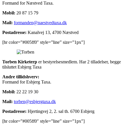
Formand for Næstved Taxa.
Mobil:
20 87 15 79
Mail:
formanden@naestvedtaxa.dk
Postadresse:
Kanalvej 13, 4700 Næstved
[hr color=”#005ff0″ style=”line” size=”1px”]
Torben Kirketerp
er bestyrelsesmedlem. Har 2 tilladelser, begge
tilsluttet Esbjerg Taxa
Andre tillidshverv:
Formand for Esbjerg Taxa.
Mobil:
22 22 19 30
Mail:
torben@esbjergtaxa.dk
Postadresse:
Hjertingvej 2, 2. sal th. 6700 Esbjerg
[hr color=”#005ff0″ style=”line” size=”1px”]