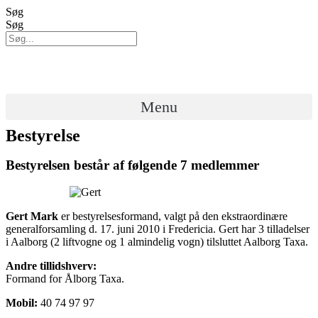
Videre
Søg
til
Søg
indhold
Menu
Bestyrelse
Bestyrelsen består af følgende 7 medlemmer
Gert Mark
er bestyrelsesformand, valgt på den ekstraordinære
generalforsamling d. 17. juni 2010 i Fredericia. Gert har 3 tilladelser
i Aalborg (2 liftvogne og 1 almindelig vogn) tilsluttet Aalborg Taxa.
Andre tillidshverv:
Formand for Ålborg Taxa.
Mobil:
40 74 97 97