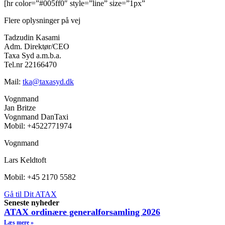
[hr color=”#005ff0″ style=”line” size=”1px”
Flere oplysninger på vej
Tadzudin Kasami
Adm. Direktør/CEO
Taxa Syd a.m.b.a.
Tel.nr 22166470
Mail:
tka@taxasyd.dk
Vognmand
Jan Britze
Vognmand DanTaxi
Mobil: +4522771974
Vognmand
Lars Keldtoft
Mobil: +45 2170 5582
Gå til Dit ATAX
Seneste nyheder
ATAX ordinære generalforsamling 2026
Læs mere »