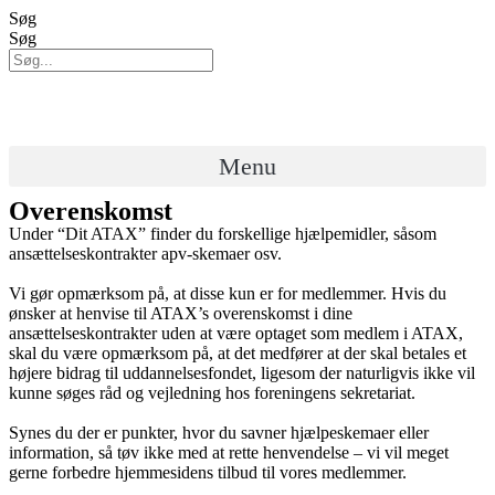
Videre
Søg
til
Søg
indhold
Menu
Overenskomst
Under “Dit ATAX” finder du forskellige hjælpemidler, såsom
ansættelseskontrakter apv-skemaer osv.
Vi gør opmærksom på, at disse kun er for medlemmer. Hvis du
ønsker at henvise til ATAX’s overenskomst i dine
ansættelseskontrakter uden at være optaget som medlem i ATAX,
skal du være opmærksom på, at det medfører at der skal betales et
højere bidrag til uddannelsesfondet, ligesom der naturligvis ikke vil
kunne søges råd og vejledning hos foreningens sekretariat.
Synes du der er punkter, hvor du savner hjælpeskemaer eller
information, så tøv ikke med at rette henvendelse – vi vil meget
gerne forbedre hjemmesidens tilbud til vores medlemmer.