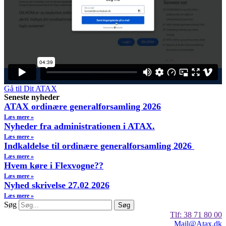
Gå til Dit ATAX
Seneste nyheder
ATAX ordinære generalforsamling 2026
Læs mere »
Nyheder fra administrationen i ATAX.
Læs mere »
Indkaldelse til ordinære generalforsamling 2026
Læs mere »
Hvem køre i Flexvogne??
Læs mere »
Nyhed skrivelse 27.02 2026
Læs mere »
Søg
Søg
Tlf: 38 71 80 00
Mail@Atax.dk