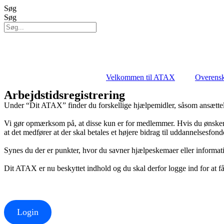
Videre
Søg
til
Søg
indhold
Velkommen til ATAX
Overens
Arbejdstidsregistrering
Under “Dit ATAX” finder du forskellige hjælpemidler, såsom ansætte
Vi gør opmærksom på, at disse kun er for medlemmer. Hvis du ønske
at det medfører at der skal betales et højere bidrag til uddannelsesfon
Synes du der er punkter, hvor du savner hjælpeskemaer eller informati
Dit ATAX er nu beskyttet indhold og du skal derfor logge ind for at få
Login