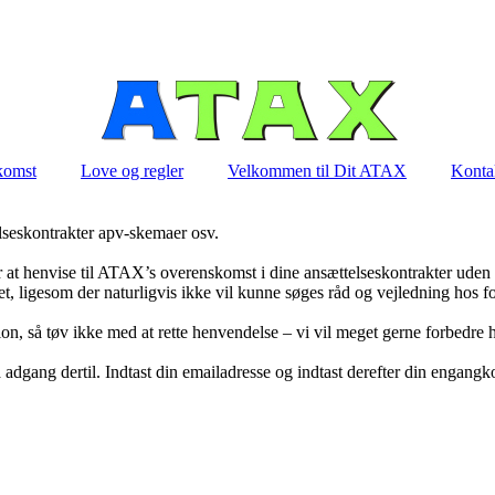
komst
Love og regler
Velkommen til Dit ATAX
Konta
lseskontrakter apv-skemaer osv.
r at henvise til ATAX’s overenskomst i dine ansættelseskontrakter ud
det, ligesom der naturligvis ikke vil kunne søges råd og vejledning hos f
on, så tøv ikke med at rette henvendelse – vi vil meget gerne forbedre
 adgang dertil. Indtast din emailadresse og indtast derefter din engangk