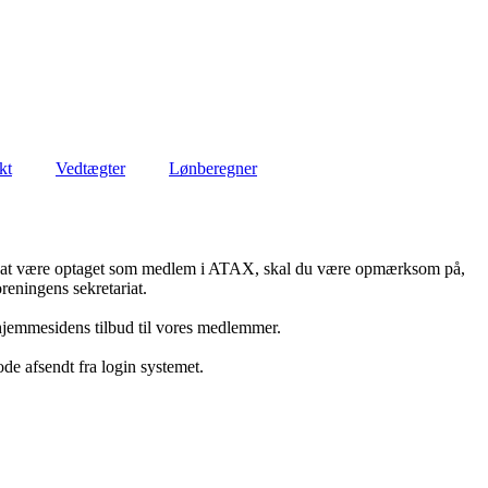
kt
Vedtægter
Lønberegner
en at være optaget som medlem i ATAX, skal du være opmærksom på,
oreningens sekretariat.
 hjemmesidens tilbud til vores medlemmer.
ode afsendt fra login systemet.