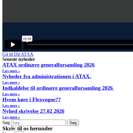
Gå til Dit ATAX
Seneste nyheder
ATAX ordinære generalforsamling 2026
Læs mere »
Nyheder fra administrationen i ATAX.
Læs mere »
Indkaldelse til ordinære generalforsamling 2026
Læs mere »
Hvem køre i Flexvogne??
Læs mere »
Nyhed skrivelse 27.02 2026
Læs mere »
Søg
Søg
Skriv til os herunder