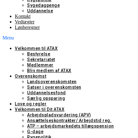
Sygedagpenge
Uddannelse
Kontakt
Vedtægter
Lønberegner
Menu
Velkommen til ATAX
Bestyrelse
Sekretariatet
Medlemmer
Bliv medlem af ATAX
Overenskomst
Landsoverenskomsten
Satser i overenskomsten
Uddannelsesfond
Særlig opsparing
Love og regler
Velkommen til Dit ATAX
Arbejdspladsvurdering (APV)
Ansættelseskontrakter/ Arbejdstid reg.
ATP – arbejdsmarkedets tillægspension
G-dage
Rygepolitik