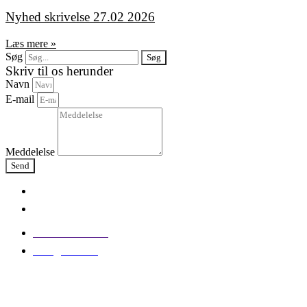
Nyhed skrivelse 27.02 2026
Læs mere »
Søg
Søg
Skriv til os herunder
Navn
E-mail
Meddelelse
Send
Tlf: 38 71 80 00
Mail@Atax.dk