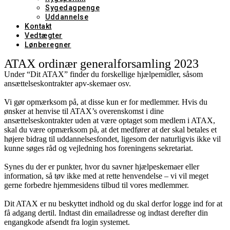
Sygedagpenge
Uddannelse
Kontakt
Vedtægter
Lønberegner
ATAX ordinær generalforsamling 2023
Under “Dit ATAX” finder du forskellige hjælpemidler, såsom
ansættelseskontrakter apv-skemaer osv.
Vi gør opmærksom på, at disse kun er for medlemmer. Hvis du
ønsker at henvise til ATAX’s overenskomst i dine
ansættelseskontrakter uden at være optaget som medlem i ATAX,
skal du være opmærksom på, at det medfører at der skal betales et
højere bidrag til uddannelsesfondet, ligesom der naturligvis ikke vil
kunne søges råd og vejledning hos foreningens sekretariat.
Synes du der er punkter, hvor du savner hjælpeskemaer eller
information, så tøv ikke med at rette henvendelse – vi vil meget
gerne forbedre hjemmesidens tilbud til vores medlemmer.
Dit ATAX er nu beskyttet indhold og du skal derfor logge ind for at
få adgang dertil. Indtast din emailadresse og indtast derefter din
engangkode afsendt fra login systemet.