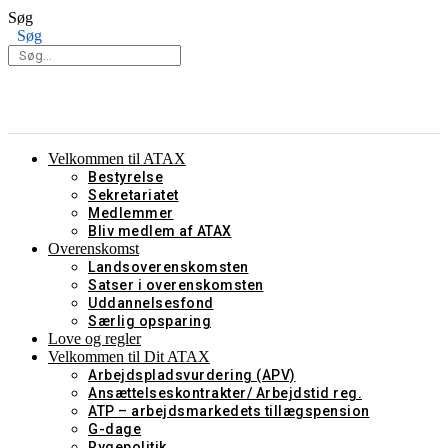
Videre
Søg
til
Søg
indhold
Velkommen til ATAX
Bestyrelse
Sekretariatet
Medlemmer
Bliv medlem af ATAX
Overenskomst
Landsoverenskomsten
Satser i overenskomsten
Uddannelsesfond
Særlig opsparing
Love og regler
Velkommen til Dit ATAX
Arbejdspladsvurdering (APV)
Ansættelseskontrakter/ Arbejdstid reg.
ATP – arbejdsmarkedets tillægspension
G-dage
Rygepolitik