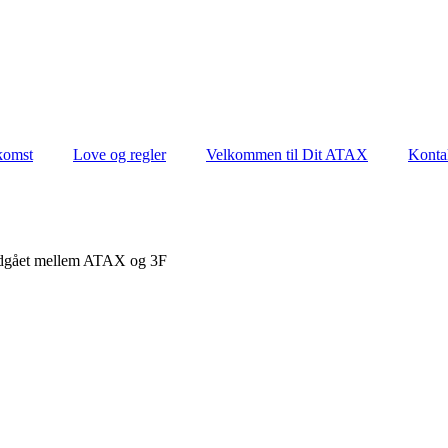
komst
Love og regler
Velkommen til Dit ATAX
Konta
indgået mellem ATAX og 3F