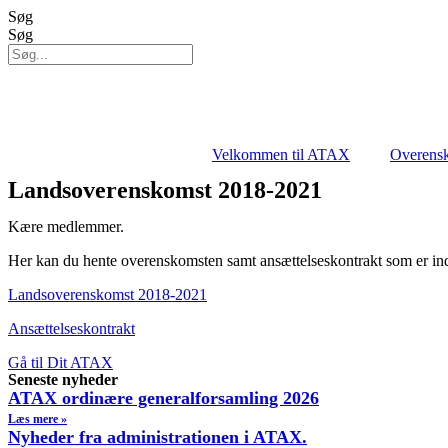
Videre
Søg
til
Søg
indhold
Velkommen til ATAX
Overens
Landsoverenskomst 2018-2021
Kære medlemmer.
Her kan du hente overenskomsten samt ansættelseskontrakt som er 
Landsoverenskomst 2018-2021
Ansættelseskontrakt
Gå til Dit ATAX
Seneste nyheder
ATAX ordinære generalforsamling 2026
Læs mere »
Nyheder fra administrationen i ATAX.