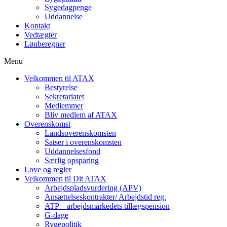
Sygedagpenge
Uddannelse
Kontakt
Vedtægter
Lønberegner
Menu
Velkommen til ATAX
Bestyrelse
Sekretariatet
Medlemmer
Bliv medlem af ATAX
Overenskomst
Landsoverenskomsten
Satser i overenskomsten
Uddannelsesfond
Særlig opsparing
Love og regler
Velkommen til Dit ATAX
Arbejdspladsvurdering (APV)
Ansættelseskontrakter/ Arbejdstid reg.
ATP – arbejdsmarkedets tillægspension
G-dage
Rygepolitik