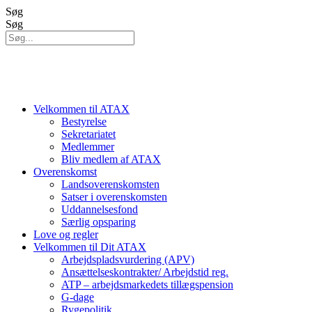
Videre
Søg
til
Søg
indhold
Velkommen til ATAX
Bestyrelse
Sekretariatet
Medlemmer
Bliv medlem af ATAX
Overenskomst
Landsoverenskomsten
Satser i overenskomsten
Uddannelsesfond
Særlig opsparing
Love og regler
Velkommen til Dit ATAX
Arbejdspladsvurdering (APV)
Ansættelseskontrakter/ Arbejdstid reg.
ATP – arbejdsmarkedets tillægspension
G-dage
Rygepolitik