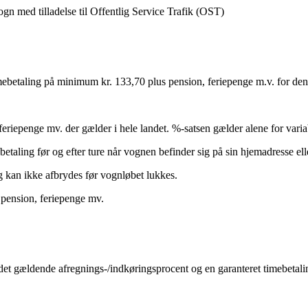
ogn med tilladelse til Offentlig Service Trafik (OST)
mebetaling på minimum kr. 133,70 plus pension, feriepenge m.v. for den 
eriepenge mv. der gælder i hele landet. %-satsen gælder alene for varia
betaling før og efter ture når vognen befinder sig på sin hjemadresse el
g kan ikke afbrydes før vognløbet lukkes.
pension, feriepenge mv.
det gældende afregnings-/indkøringsprocent og en garanteret timebetali