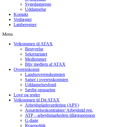
Sygedagpenge
Uddannelse
Kontakt
Vedtægter
Lønberegner
Menu
Velkommen til ATAX
Bestyrelse
Sekretariatet
Medlemmer
Bliv medlem af ATAX
Overenskomst
Landsoverenskomsten
Satser i overenskomsten
Uddannelsesfond
Særlig opsparing
Love og regler
Velkommen til Dit ATAX
Arbejdspladsvurdering (APV)
Ansættelseskontrakter/ Arbejdstid reg.
ATP – arbejdsmarkedets tillægspension
G-dage
Rygepolitik