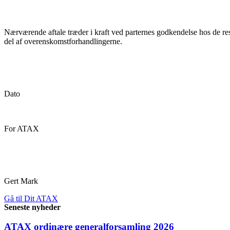
Nærværende aftale træder i kraft ved parternes godkendelse hos de 
del af overenskomstforhandlingerne.
Dato D
For ATAX F
Gert Mark Allan 
Gå til Dit ATAX
Seneste nyheder
ATAX ordinære generalforsamling 2026