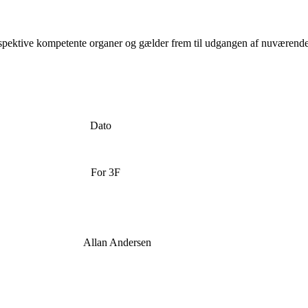
respektive kompetente organer og gælder frem til udgangen af nuværen
ato
or 3F
Andersen