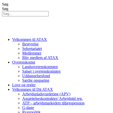
Videre
Søg
til
Søg
indhold
Velkommen til ATAX
Bestyrelse
Sekretariatet
Medlemmer
Bliv medlem af ATAX
Overenskomst
Landsoverenskomsten
Satser i overenskomsten
Uddannelsesfond
Særlig opsparing
Love og regler
Velkommen til Dit ATAX
Arbejdspladsvurdering (APV)
Ansættelseskontrakter/ Arbejdstid reg.
ATP – arbejdsmarkedets tillægspension
G-dage
Rygepolitik