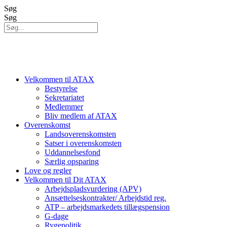
Videre
Søg
til
Søg
indhold
Velkommen til ATAX
Bestyrelse
Sekretariatet
Medlemmer
Bliv medlem af ATAX
Overenskomst
Landsoverenskomsten
Satser i overenskomsten
Uddannelsesfond
Særlig opsparing
Love og regler
Velkommen til Dit ATAX
Arbejdspladsvurdering (APV)
Ansættelseskontrakter/ Arbejdstid reg.
ATP – arbejdsmarkedets tillægspension
G-dage
Rygepolitik