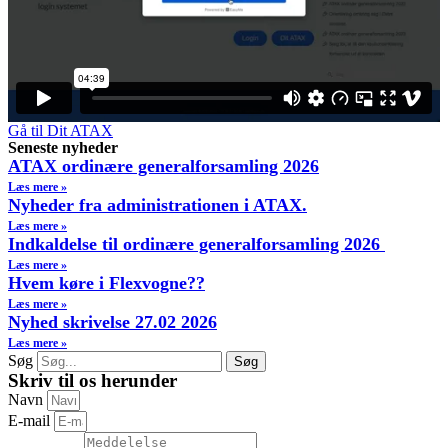
Gå til Dit ATAX
Seneste nyheder
ATAX ordinære generalforsamling 2026
Læs mere »
Nyheder fra administrationen i ATAX.
Læs mere »
Indkaldelse til ordinære generalforsamling 2026
Læs mere »
Hvem køre i Flexvogne??
Læs mere »
Nyhed skrivelse 27.02 2026
Læs mere »
Søg
Søg
Skriv til os herunder
Navn
E-mail