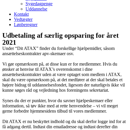
Sygedagpenge
Uddannelse
Kontakt
Vedtægter
Lønberegner
Udbetaling af særlig opsparing for året
2021
Under “Dit ATAX” finder du forskellige hjælpemidler, såsom
ansættelseskontrakter apv-skemaer osv.
Vi gør opmærksom på, at disse kun er for medlemmer. Hvis du
ønsker at henvise til ATAX’s overenskomst i dine
ansættelseskontrakter uden at være optaget som medlem i ATAX,
skal du være opmærksom på, at det medfører at der skal betales et
højere bidrag til uddannelsesfondet, ligesom der naturligvis ikke vil
kunne søges råd og vejledning hos foreningens sekretariat.
Synes du der er punkter, hvor du savner hjælpeskemaer eller
information, så tøv ikke med at rette henvendelse – vi vil meget
gerne forbedre hjemmesidens tilbud til vores medlemmer.
Dit ATAX er nu beskyttet indhold og du skal derfor logge ind for at
få adgang dertil. Indtast din emailadresse og indtast derefter din