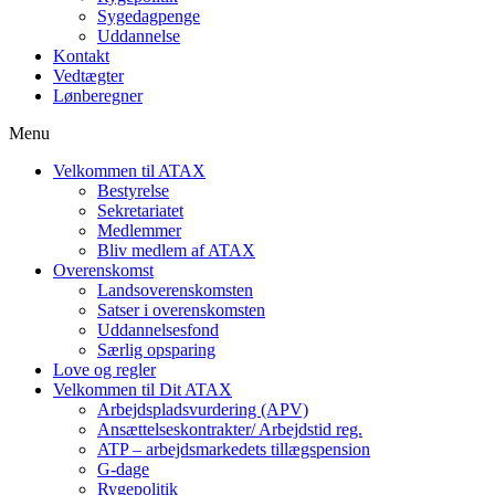
Sygedagpenge
Uddannelse
Kontakt
Vedtægter
Lønberegner
Menu
Velkommen til ATAX
Bestyrelse
Sekretariatet
Medlemmer
Bliv medlem af ATAX
Overenskomst
Landsoverenskomsten
Satser i overenskomsten
Uddannelsesfond
Særlig opsparing
Love og regler
Velkommen til Dit ATAX
Arbejdspladsvurdering (APV)
Ansættelseskontrakter/ Arbejdstid reg.
ATP – arbejdsmarkedets tillægspension
G-dage
Rygepolitik