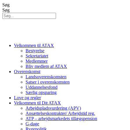
Videre
Søg
til
Søg
indhold
Velkommen til ATAX
Bestyrelse
Sekretariatet
Medlemmer
Bliv medlem af ATAX
Overenskomst
Landsoverenskomsten
Satser i overenskomsten
Uddannelsesfond
Særlig opsparing
Love og regler
Velkommen til Dit ATAX
Arbejdspladsvurdering (APV)
Ansættelseskontrakter/ Arbejdstid reg.
ATP – arbejdsmarkedets tillægspension
G-dage
Rygepolitik