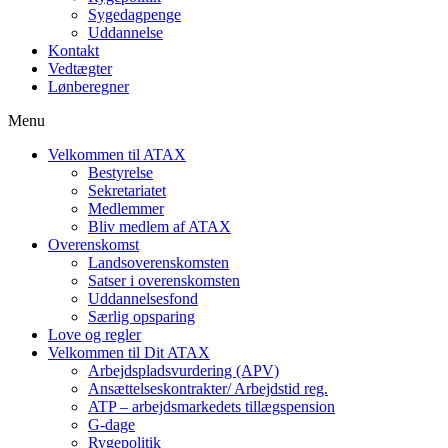
Sygedagpenge
Uddannelse
Kontakt
Vedtægter
Lønberegner
Menu
Velkommen til ATAX
Bestyrelse
Sekretariatet
Medlemmer
Bliv medlem af ATAX
Overenskomst
Landsoverenskomsten
Satser i overenskomsten
Uddannelsesfond
Særlig opsparing
Love og regler
Velkommen til Dit ATAX
Arbejdspladsvurdering (APV)
Ansættelseskontrakter/ Arbejdstid reg.
ATP – arbejdsmarkedets tillægspension
G-dage
Rygepolitik