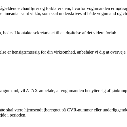
gældende chauffører og forklarer dem, hvorfor vognmanden er nødsaget ti
ede timeantal samt vilkår, som skal underskrives af både vognmand og ch
edes I kontakte sekretariatet til en drøftelse af det videre forløb.
lse er hensigtsmæssig for din virksomhed, anbefaler vi dig at overve
lte vognmand, vil ATAX anbefale, at vognmanden benytter sig af lønkom
nsatte skal være hjemsendt (beregnet på CVR-nummer eller underliggend
jde i perioden.