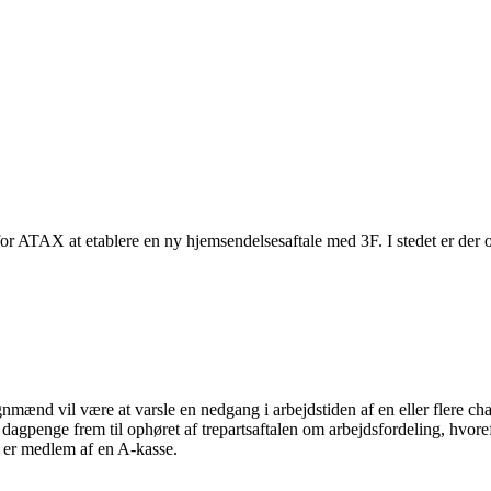
r ATAX at etablere en ny hjemsendelsesaftale med 3F. I stedet er der 
nmænd vil være at varsle en nedgang i arbejdstiden af en eller flere chau
agpenge frem til ophøret af trepartsaftalen om arbejdsfordeling, hvoreft
m er medlem af en A-kasse.