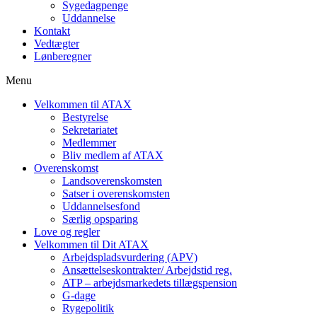
Sygedagpenge
Uddannelse
Kontakt
Vedtægter
Lønberegner
Menu
Velkommen til ATAX
Bestyrelse
Sekretariatet
Medlemmer
Bliv medlem af ATAX
Overenskomst
Landsoverenskomsten
Satser i overenskomsten
Uddannelsesfond
Særlig opsparing
Love og regler
Velkommen til Dit ATAX
Arbejdspladsvurdering (APV)
Ansættelseskontrakter/ Arbejdstid reg.
ATP – arbejdsmarkedets tillægspension
G-dage
Rygepolitik