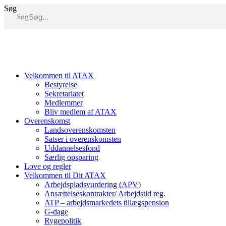
Videre
Søg
Søg
til
indhold
Velkommen til ATAX
Bestyrelse
Sekretariatet
Medlemmer
Bliv medlem af ATAX
Overenskomst
Landsoverenskomsten
Satser i overenskomsten
Uddannelsesfond
Særlig opsparing
Love og regler
Velkommen til Dit ATAX
Arbejdspladsvurdering (APV)
Ansættelseskontrakter/ Arbejdstid reg.
ATP – arbejdsmarkedets tillægspension
G-dage
Rygepolitik