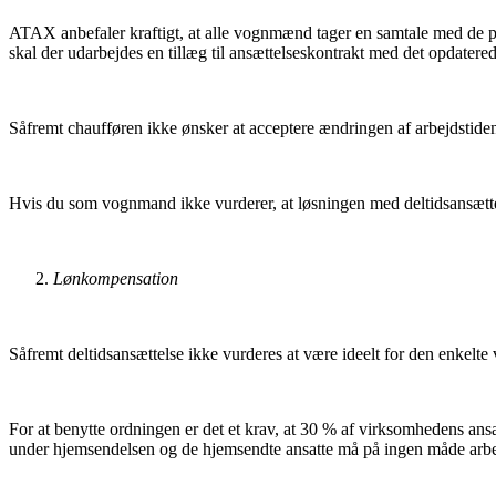
ATAX anbefaler kraftigt, at alle vognmænd tager en samtale med de på
skal der udarbejdes en tillæg til ansættelseskontrakt med det opdater
Såfremt chaufføren ikke ønsker at acceptere ændringen af arbejdstiden, b
Hvis du som vognmand ikke vurderer, at løsningen med deltidsansætte
Lønkompensation
Såfremt deltidsansættelse ikke vurderes at være ideelt for den enke
For at benytte ordningen er det et krav, at 30 % af virksomhedens a
under hjemsendelsen og de hjemsendte ansatte må på ingen måde arbe