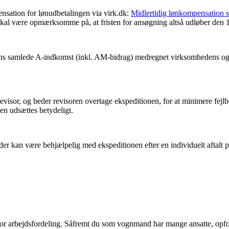
nsation for lønudbetalingen via virk.dk:
Midlertidig lønkompensation s
skal være opmærksomme på, at fristen for ansøgning altså udløber den 1
ns samlede A-indkomst (inkl. AM-bidrag) medregnet virksomhedens og de
visor, og beder revisoren overtage ekspeditionen, for at minimere fejlbe
en udsættes betydeligt.
r kan være behjælpelig med ekspeditionen efter en individuelt aftalt p
 arbejdsfordeling. Såfremt du som vognmand har mange ansatte, opfordrer